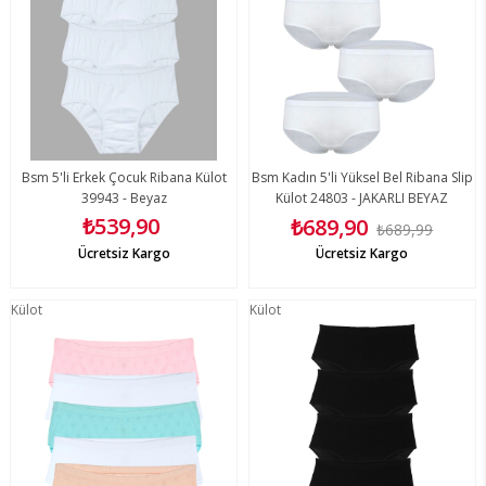
Bsm 5'li Erkek Çocuk Ribana Külot
Bsm Kadın 5'li Yüksel Bel Ribana Slip
39943 - Beyaz
Külot 24803 - JAKARLI BEYAZ
₺539,90
₺689,90
₺689,99
Ücretsiz Kargo
Ücretsiz Kargo
Külot
Külot