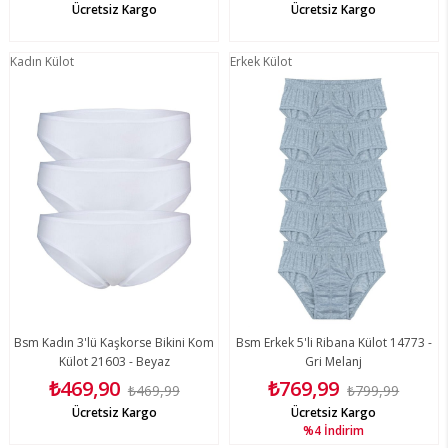
Ücretsiz Kargo
Ücretsiz Kargo
Kadın Külot
Erkek Külot
Bsm Kadın 3'lü Kaşkorse Bikini Kom
Bsm Erkek 5'li Ribana Külot 14773 -
Külot 21603 - Beyaz
Gri Melanj
₺469,90
₺769,99
₺469,99
₺799,99
Ücretsiz Kargo
Ücretsiz Kargo
%4
İndirim