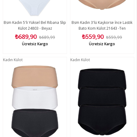
Bsm Kadın 5'li Yüksel Bel Ribana Slip
Bsm Kadın 3'lü Kaşkorse İnce Lastik
Külot 24803 - Beyaz
Bato Kom Külot 21643 -Ten
₺689,90
₺559,90
₺689,99
₺559,99
Ücretsiz Kargo
Ücretsiz Kargo
Kadın Külot
Kadın Külot