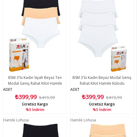
BSM 3'lü Kadın Siyah Beyaz Ten
BSM 3'lü Kadın Beyaz Modal Geniş
Modal Geniş Rahat Kilot Hamile
Rahat Kilot Hamile Külodu
Külodu
ADET
ADET
₺399,99
₺399,99
₺419,99
₺419,99
Ücretsiz Kargo
Ücretsiz Kargo
%5
İndirim
%5
İndirim
Hamile Lohusa
Hamile Lohusa