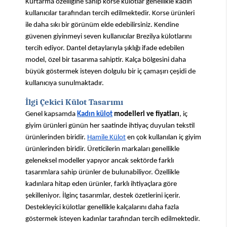
Kurtarma özelliğine sahip korse külotlar genellikle kadın 
kullanıcılar tarafından tercih edilmektedir. Korse ürünleri 
ile daha sıkı bir görünüm elde edebilirsiniz. Kendine 
güvenen giyinmeyi seven kullanıcılar Brezilya külotlarını 
tercih ediyor. Dantel detaylarıyla şıklığı ifade edebilen 
model, özel bir tasarıma sahiptir. Kalça bölgesini daha 
büyük göstermek isteyen dolgulu bir iç çamaşırı çeşidi de 
kullanıcıya sunulmaktadır.
İlgi Çekici Külot Tasarımı
Genel kapsamda
Kadın külot
 modelleri ve fiyatları
, iç 
giyim ürünleri günün her saatinde ihtiyaç duyulan tekstil 
ürünlerinden biridir. 
Hamile Külot
 en çok kullanılan iç giyim 
ürünlerinden biridir. Üreticilerin markaları genellikle 
geleneksel modeller yapıyor ancak sektörde farklı 
tasarımlara sahip ürünler de bulunabiliyor. Özellikle 
kadınlara hitap eden ürünler, farklı ihtiyaçlara göre 
şekilleniyor. İlginç tasarımlar, destek özetlerini içerir. 
Destekleyici külotlar genellikle kalçalarını daha fazla 
göstermek isteyen kadınlar tarafından tercih edilmektedir. 