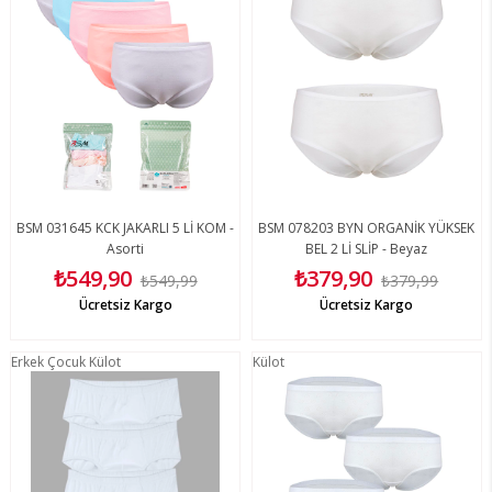
BSM 031645 KCK JAKARLI 5 Lİ KOM -
BSM 078203 BYN ORGANİK YÜKSEK
Asorti
BEL 2 Lİ SLİP - Beyaz
₺549,90
₺379,90
₺549,99
₺379,99
Ücretsiz Kargo
Ücretsiz Kargo
Erkek Çocuk Külot
Külot