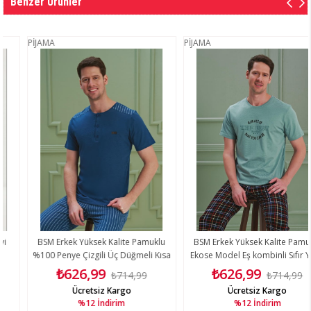
Benzer Ürünler
PİJAMA
PİJAMA
BSM Erkek Yüksek Kalite Pamuklu
BSM Erkek Yüksek Kalite Pamuklu
%100 Penye Çizgili Üç Düğmeli Kısa
Ekose Model Eş kombinli Sıfır Yaka
Kol Petrol Mavi Pijama Takımı
Kısa Kol Pijama Takımı
₺626,99
₺626,99
₺714,99
₺714,99
Ücretsiz Kargo
Ücretsiz Kargo
%12
İndirim
%12
İndirim