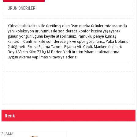
ÜRÜN ÖNERILERI
Yüksek iplik kalitesi ile üretilmiş olan Bsm marka ürünlerimiz arasında
yeni koleksiyon ürünümüz ile son derece konfor hissini yaşayarak
günün yorgunluğunu keyifle atabilirsiniz. Pamuklu penye kumaş
kalitesi... Canlı renk ile son derece şık ve spor görünüm... Yaka bölümü
2 düğmeli . Ekose Pijama Takımı. Pijama Altı Cepli. Manken ölçüleri:
Boy:183 cm Kilo: 73 kg M Beden Yerli üretim Yıkama talimatlarına
uygun yıkama yapılmasını tavsiye ederiz.
Renk
PİJAMA