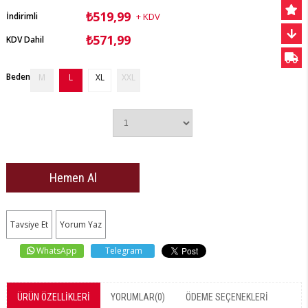
₺519,99
İndirimli
+ KDV
₺571,99
KDV Dahil
Beden
M
L
XL
XXL
Tavsiye Et
Yorum Yaz
WhatsApp
Telegram
ÜRÜN ÖZELLIKLERI
YORUMLAR
(0)
ÖDEME SEÇENEKLERI