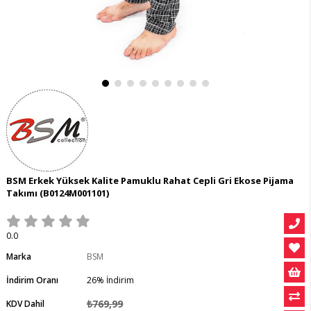
BSM Erkek Yüksek Kalite Pamuklu Rahat Cepli Gri Ekose Pijama
Takımı
(B0124M001101)
0.0
Marka
BSM
İndirim Oranı
26
%
İndirim
₺769,99
KDV Dahil